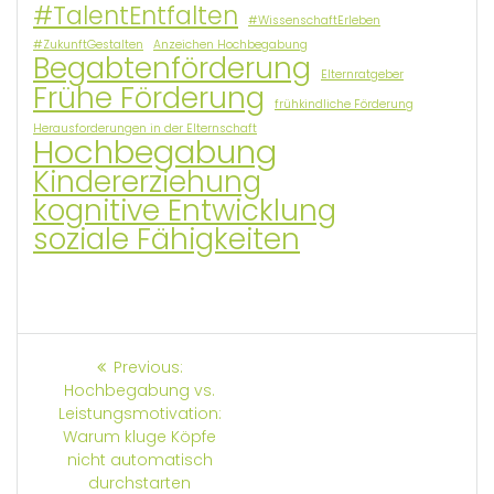
#TalentEntfalten
#WissenschaftErleben
#ZukunftGestalten
Anzeichen Hochbegabung
Begabtenförderung
Elternratgeber
Frühe Förderung
frühkindliche Förderung
Herausforderungen in der Elternschaft
Hochbegabung
Kindererziehung
kognitive Entwicklung
soziale Fähigkeiten
Beitrags-
Previous
Previous:
post:
Hochbegabung vs.
Navigation
Leistungsmotivation:
Warum kluge Köpfe
nicht automatisch
durchstarten