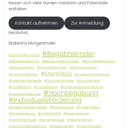
lassen sich viele Hürden meistern und Potenziale
entfalten.
Kontakt aufnehmen
Zur Anmeldung
Herzlichst,
Ekaterina Morgenthaler
#BegabteKinder
#AarikonGeniusKind
#Begabtenberatung
#BegabungenEntdecken
#BesondereBegabung
#BildungMitHerz
#ElternErfahrungen
#ElternInspiration
#ElternTipps
#ElternMutMachen
#ErziehungUndBildung
#Experimentierfreude
#FaszinationLernen
#ForscherGeist
#FrüheBildung
#Frühförderung
#FörderungStattAnpassung
#Hochbegabung
#HochbegabteKinder
#IndividuelleFörderung
#KinderEntdeckenDieWelt
#Kinderforscher
#KinderFördern
#Kinderförderung
#KinderTalente
#KreativesLernen
#LernenMitFreude
#LernenMitSpaß
#NeugierWecken
#StarkUndSelbstbewusst
#StärkenStärken
#TalenteFördern