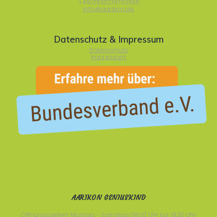
+49(06332)9792936
info@aarikon.de
Datenschutz & Impressum
Datenschutz
Impressum
AARIKON GENIUSKIND
Öffnungszeiten: Montag - Samstag 08:00 Uhr bis 18:30 Uhr