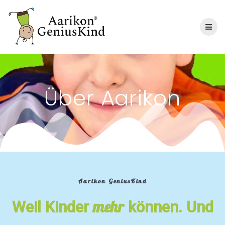
Skip
to
content
Über Aarikon
Aarikon GeniusKind
mehr
Weil Kinder
können. Und