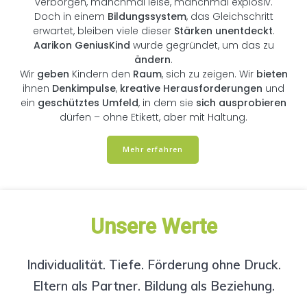
verborgen, manchmal leise, manchmal explosiv.
Doch in einem
Bildungssystem
, das Gleichschritt
erwartet, bleiben viele dieser
Stärken unentdeckt
.
Aarikon GeniusKind
wurde gegründet, um das zu
ändern
.
Wir
geben
Kindern den
Raum
, sich zu zeigen. Wir
bieten
ihnen
Denkimpulse
,
kreative Herausforderungen
und
ein
geschütztes Umfeld
, in dem sie
sich ausprobieren
dürfen – ohne Etikett, aber mit Haltung.
Mehr erfahren
Unsere Werte
Individualität. Tiefe. Förderung ohne Druck.
Eltern als Partner. Bildung als Beziehung.