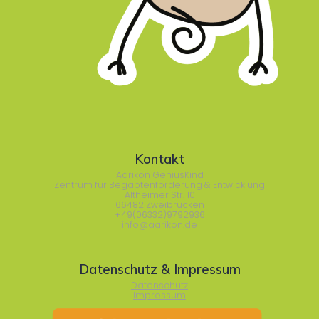
Kontakt
Aarikon GeniusKind
Zentrum für Begabtenförderung & Entwicklung
Altheimer Str. 10
66482 Zweibrücken
+49(06332)9792936
info@aarikon.de
Datenschutz & Impressum
Datenschutz
Impressum