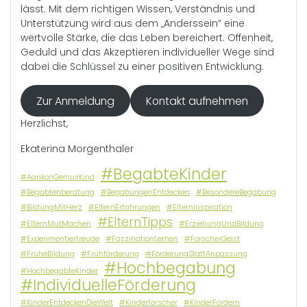
lässt. Mit dem richtigen Wissen, Verständnis und
Unterstützung wird aus dem „Anderssein“ eine
wertvolle Stärke, die das Leben bereichert. Offenheit,
Geduld und das Akzeptieren individueller Wege sind
dabei die Schlüssel zu einer positiven Entwicklung.
Zur Anmeldung
Kontakt aufnehmen
Herzlichst,
Ekaterina Morgenthaler
#BegabteKinder
#AarikonGeniusKind
#Begabtenberatung
#BegabungenEntdecken
#BesondereBegabung
#BildungMitHerz
#ElternErfahrungen
#ElternInspiration
#ElternTipps
#ElternMutMachen
#ErziehungUndBildung
#Experimentierfreude
#FaszinationLernen
#ForscherGeist
#FrüheBildung
#Frühförderung
#FörderungStattAnpassung
#Hochbegabung
#HochbegabteKinder
#IndividuelleFörderung
#KinderEntdeckenDieWelt
#Kinderforscher
#KinderFördern