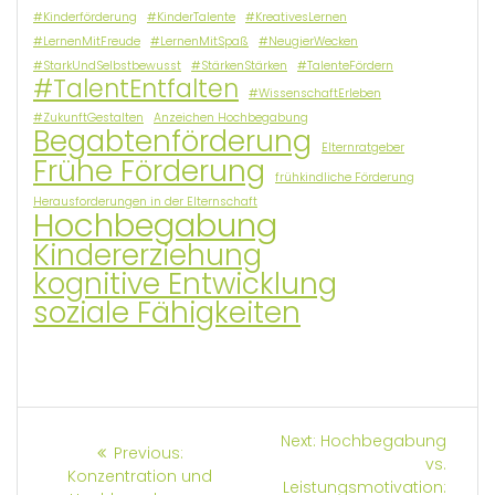
#Kinderförderung
#KinderTalente
#KreativesLernen
#LernenMitFreude
#LernenMitSpaß
#NeugierWecken
#StarkUndSelbstbewusst
#StärkenStärken
#TalenteFördern
#TalentEntfalten
#WissenschaftErleben
#ZukunftGestalten
Anzeichen Hochbegabung
Begabtenförderung
Elternratgeber
Frühe Förderung
frühkindliche Förderung
Herausforderungen in der Elternschaft
Hochbegabung
Kindererziehung
kognitive Entwicklung
soziale Fähigkeiten
Beitrags-
Next
Next:
Hochbegabung
Previous
Previous:
post:
vs.
post:
Konzentration und
Navigation
Leistungsmotivation: