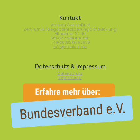
Kontakt
Aarikon GeniusKind
Zentrum für Begabtenförderung & Entwicklung
Altheimer Str. 10
66482 Zweibrücken
+49(06332)9792936
info@aarikon.de
Datenschutz & Impressum
Datenschutz
Impressum