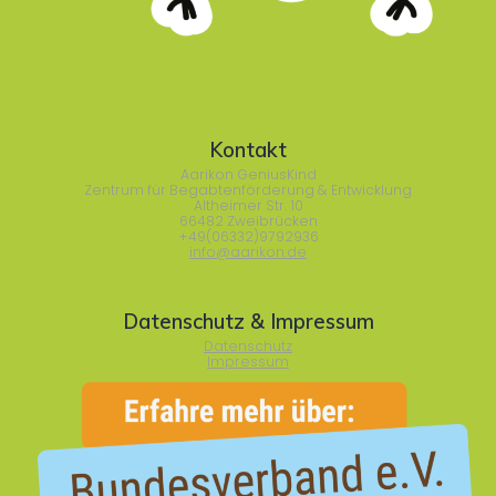
Kontakt
Aarikon GeniusKind
Zentrum für Begabtenförderung & Entwicklung
Altheimer Str. 10
66482 Zweibrücken
+49(06332)9792936
info@aarikon.de
Datenschutz & Impressum
Datenschutz
Impressum