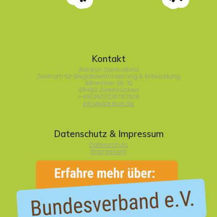
Kontakt
Aarikon GeniusKind
Zentrum für Begabtenförderung & Entwicklung
Altheimer Str. 10
66482 Zweibrücken
+49(06332)9792936
info@aarikon.de
Datenschutz & Impressum
Datenschutz
Impressum