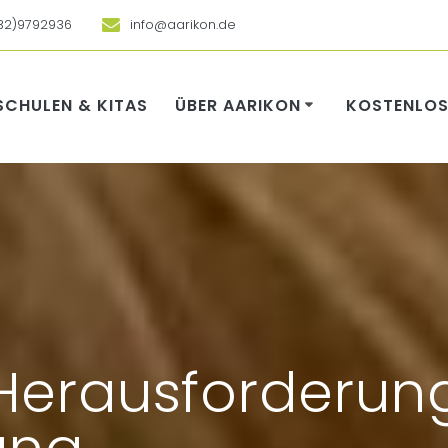
32)9792936
info@aarikon.de
SCHULEN & KITAS
ÜBER AARIKON
KOSTENLOS
Herausforderun