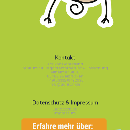
Kontakt
Aarikon GeniusKind
Zentrum für Begabtenförderung & Entwicklung
Altheimer Str. 10
66482 Zweibrücken
+49(06332)9792936
info@aarikon.de
Datenschutz & Impressum
Datenschutz
Impressum