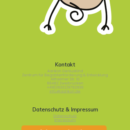
Kontakt
Aarikon GeniusKind
Zentrum für Begabtenförderung & Entwicklung
Altheimer Str. 10
66482 Zweibrücken
+49(06332)9792936
info@aarikon.de
Datenschutz & Impressum
Datenschutz
Impressum