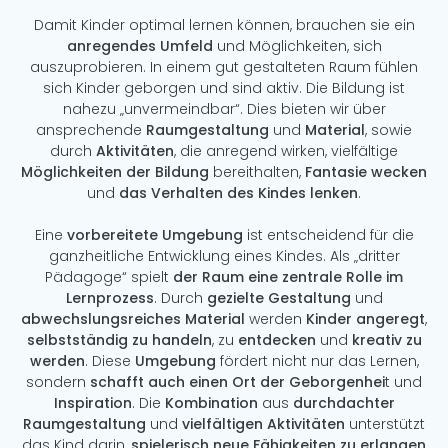
Damit Kinder optimal lernen können, brauchen sie ein
anregendes Umfeld
und Möglichkeiten, sich
auszuprobieren. In einem gut gestalteten Raum fühlen
sich Kinder geborgen und sind aktiv. Die Bildung ist
nahezu „unvermeindbar“. Dies bieten wir über
ansprechende
Raumgestaltung
und
Material
, sowie
durch
Aktivitäten
, die anregend wirken, vielfältige
Möglichkeiten der Bildung
bereithalten,
Fantasie wecken
und
das Verhalten des Kindes lenken
.
Eine
vorbereitete Umgebung
ist entscheidend für die
ganzheitliche Entwicklung eines Kindes. Als „dritter
Pädagoge“ spielt
der Raum eine zentrale Rolle im
Lernprozess
. Durch
gezielte Gestaltung
und
abwechslungsreiches Material
werden
Kinder angeregt
,
selbstständig zu handeln
, zu
entdecken
und
kreativ zu
werden
. Diese
Umgebung
fördert nicht nur das Lernen,
sondern
schafft auch einen Ort der Geborgenhei
t und
Inspiration
. Die
Kombination
aus
durchdachter
Raumgestaltung
und
vielfältigen Aktivitäten
unterstützt
das Kind darin,
spielerisch neue Fähigkeiten zu erlangen