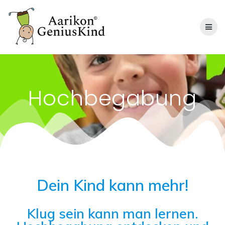
Skip
to
content
Hochbegabung
Dein Kind kann mehr!
Klug sein kann man lernen.