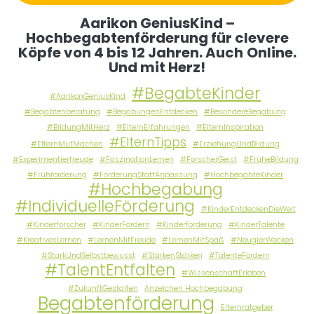
Aarikon GeniusKind –
Hochbegabtenförderung für clevere
Köpfe von 4 bis 12 Jahren. Auch
Online.
Und mit Herz!
#BegabteKinder
#AarikonGeniusKind
#Begabtenberatung
#BegabungenEntdecken
#BesondereBegabung
#BildungMitHerz
#ElternErfahrungen
#ElternInspiration
#ElternTipps
#ElternMutMachen
#ErziehungUndBildung
#Experimentierfreude
#FaszinationLernen
#ForscherGeist
#FrüheBildung
#Frühförderung
#FörderungStattAnpassung
#HochbegabteKinder
#Hochbegabung
#IndividuelleFörderung
#KinderEntdeckenDieWelt
#Kinderforscher
#KinderFördern
#Kinderförderung
#KinderTalente
#KreativesLernen
#LernenMitFreude
#LernenMitSpaß
#NeugierWecken
#StarkUndSelbstbewusst
#StärkenStärken
#TalenteFördern
#TalentEntfalten
#WissenschaftErleben
#ZukunftGestalten
Anzeichen Hochbegabung
Begabtenförderung
Elternratgeber