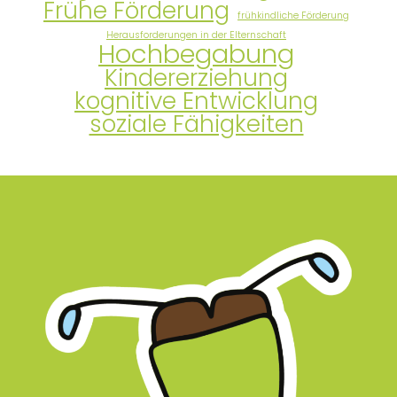
Frühe Förderung
frühkindliche Förderung
Herausforderungen in der Elternschaft
Hochbegabung
Kindererziehung
kognitive Entwicklung
soziale Fähigkeiten